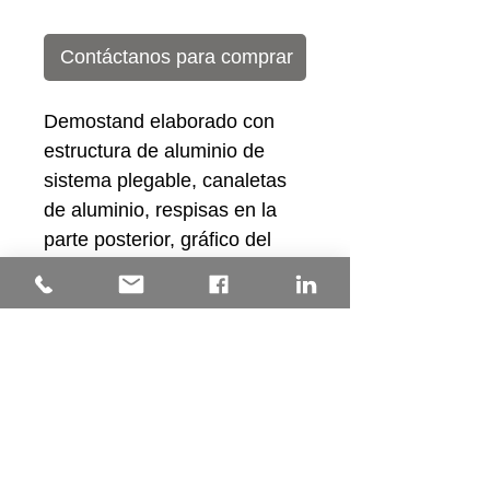
Contáctanos para comprar
Demostand elaborado con 
estructura de aluminio de 
sistema plegable, canaletas 
de aluminio, respisas en la 
parte posterior, gráfico del 
cuerpo en tela sublimada y 
copete de PVC espumado 
con impresión en vinyl.
Medidas
Ancho 108 cm
Beneficios
Profundidad 47 cm