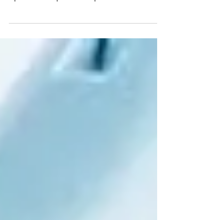
en los hábitos de consumo en el sector retail
representa un importante reto para...